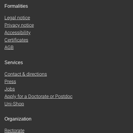
Formalities
Legal notice
Privacy notice
Accessibility
Certificates
AGB
Services
Contact & directions
Press
Jobs
Apply for a Doctorate or Postdoc
Uni-Shop
Organization
Rectorate