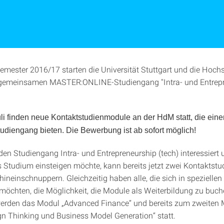
mester 2016/17 starten die Universität Stuttgart und die Hoch
gemeinsamen MASTER:ONLINE-Studiengang "Intra- und Entrepr
uli finden neue Kontaktstudienmodule an der HdM statt, die einen
udiengang bieten. Die Bewerbung ist ab sofort möglich!
 den Studiengang Intra- und Entrepreneurship (tech) interessiert
s Studium einsteigen möchte, kann bereits jetzt zwei Kontaktst
hineinschnuppern. Gleichzeitig haben alle, die sich in speziell
 möchten, die Möglichkeit, die Module als Weiterbildung zu buch
erden das Modul „Advanced Finance“ und bereits zum zweiten 
n Thinking und Business Model Generation“ statt.