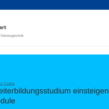
d Fahrzeugtechnik
os Costa
eiterbildungsstudium einsteige
dule