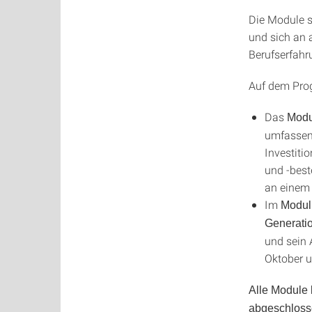
Die Module s
und sich an 
Berufserfahru
Auf dem Pro
Das
Modu
umfassend
Investit
und -best
an einem 
Im
Modul
Generati
und sein 
Oktober 
Alle Module 
abgeschloss