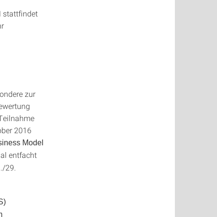
stattfindet
hr
n
ondere zur
bewertung
 Teilnahme
ober 2016
siness Model
al entfacht
./29.
S)
m