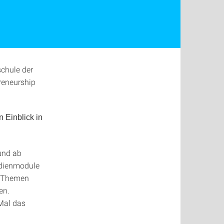
schule der
eneurship
 Einblick in
 und ab
udienmodule
en Themen
en.
Mal das