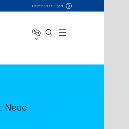
Uni
versität Stuttgart
n: Neue