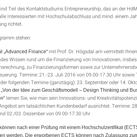
ind Teil des Kontaktstudiums Entrepreneurship, das an der HdM 
alle Interessierten mit Hochschulabschluss und mind. einem Ja
ng richtet.
gramm stehen:
mit Prof. Dr. Högsdal am vermittelt Ihne
l „Advanced Finance“
es Wissen rund um die Finanzierung von Innovationen, insbes
ionsrechnung, zu Finanzierungsformen sowie zur Unternehmens
euerung. Termine: 21.-23. Juli 2016 von 09.00-17.30 Uhr sowie
der folgenden Termine (ganztägig): 23. September oder 14. Okt
 „Von der Idee zum Geschäftsmodell – Design Thinking und Bu
lernen Sie, wie man sein Innovations- und Kreativitätspotenzi
on“
Angebot am tatsächlichen Kundenbedarf ausrichtet. Termine: 28
und 02./03. Dezember von 09.00-17.30 Uhr
können nach einer Prüfung mit einem Hochschulzertifikat (ECT
en werden. Die erworbenen ECTS können nach Zulassung zu