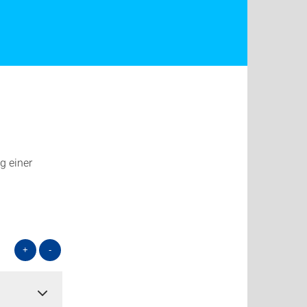
g einer
+
-