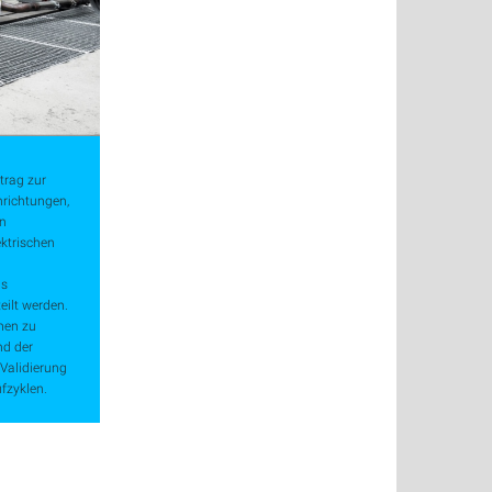
trag zur
nrichtungen,
en
ektrischen
as
eilt werden.
men zu
nd der
Validierung
üfzyklen.