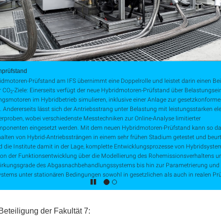
nprüfstand
idmotoren-Prüfstand am IFS übernimmt eine Doppelrolle und leistet darin einen Bei
r CO
-Ziele: Einerseits verfügt der neue Hybridmotoren-Prüfstand über Belastungsei
2
ngsmotoren im Hybridbetrieb simulieren, inklusive einer Anlage zur gesetzkonform
Andererseits lässt sich der Antriebsstrang unter Belastung mit leistungsstarken el
rproben, wobei verschiedenste Messtechniken zur Online-Analyse limitierter
ponenten eingesetzt werden. Mit dem neuen Hybridmotoren-Prüfstand kann so d
alten von Hybrid-Antriebssträngen in einem sehr frühen Stadium getestet und beurt
 die Institute damit in der Lage, komplette Entwicklungsprozesse von Hybridsyste
von der Funktionsentwicklung über die Modellierung des Rohemissionsverhaltens u
rkungsgrade des Abgasnachbehandlungssystems bis hin zur Parametrierung und 
ystems unter stationären Bedingungen sowohl in gesetzlichen als auch in realen Pr
Beteiligung der Fakultät 7: