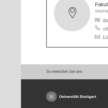
Fakul
Geschäf
We
+4
E-
So erreichen Sie uns