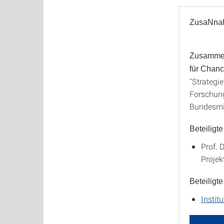
ZusaNna
Zusammen
ZusaN
für Chanc
"Strategi
Forschung
Bundesmin
Beteiligt
Prof. 
Projek
Beteiligte
Instit