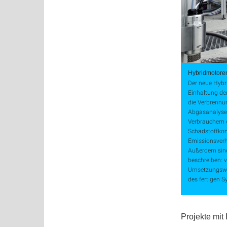
Hybridmotore
Der neue Hybr
Einhaltung de
die Verbrennu
Abgasanalyse. 
Verbrauchern e
Schadstoffkom
Emissionsverh
Außerdem sind
beschreiben: 
Umsetzungswi
des fertigen S
Projekte mit 