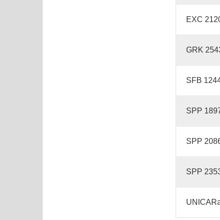
EXC 212
GRK 254
SFB 124
SPP 189
SPP 208
SPP 235
UNICARa