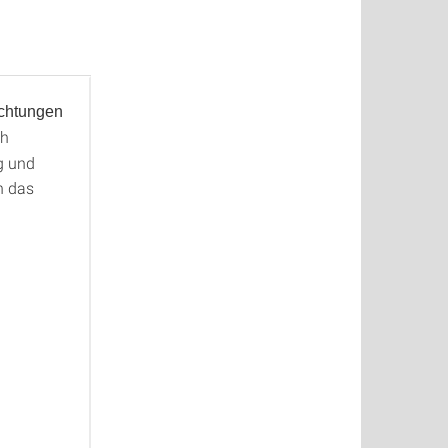
ichtungen
ch
g und
h das