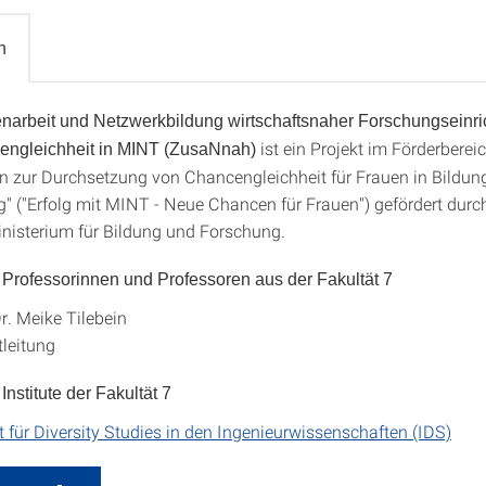
h
arbeit und Netzwerkbildung wirtschaftsnaher Forschungseinr
nah
ist ein Projekt im Förderberei
engleichheit in MINT (ZusaNnah)
en zur Durchsetzung von Chancengleichheit für Frauen in Bildun
" ("Erfolg mit MINT - Neue Chancen für Frauen") gefördert durc
isterium für Bildung und Forschung.
e Professorinnen und Professoren aus der Fakultät 7
Dr. Meike Tilebein
tleitung
 Institute der Fakultät 7
ut für Diversity Studies in den Ingenieurwissenschaften (IDS)